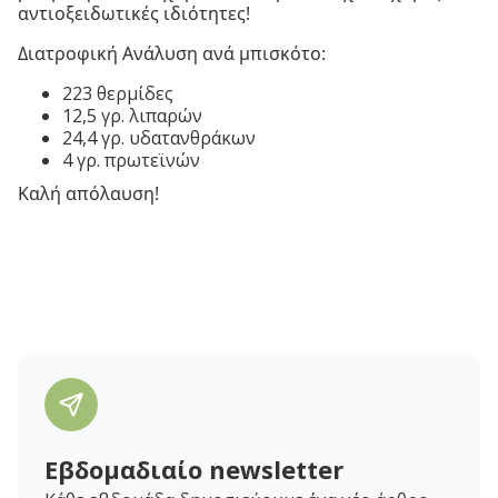
αντιοξειδωτικές ιδιότητες!
Διατροφική Ανάλυση ανά μπισκότο:
223 θερμίδες
12,5 γρ. λιπαρών
24,4 γρ. υδατανθράκων
4 γρ. πρωτεϊνών
Καλή απόλαυση!
Εβδομαδιαίο newsletter