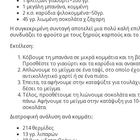
1 φλιτζάνι γιαούρτι~200 γρ.
1 μεγάλη μπανάνα, κομμένη
2 κ.σ. καρύδια ψιλοκομμένα~50γρ.
45 γρ. λιωμένη σοκολάτα χ.ζάχαρη
Η συγκεκριμένη συνταγή αποτελεί μια πολύ καλή επι
συνδυάζει το φρούτο με τους ξηρούς καρπούς και το
Εκτέλεση:
Κόβουμε τη μπανάνα σε μικρά κομμάτια και τη βά
Προσθέστε το γιαούρτι και τα καρύδια και ανακα
Απλώνουμε το μείγμα σε ένα ταψί, στο οποίο έχ
αντικολλητικό χαρτί ή σε ένα πιάτο.
Έπειτα, τα αφήνουμε στην καταψύξτε για τουλάχι
δέσει το μείγμα.
Τέλος, προσθέτουμε τη λιώνουμε σοκολάτα και 
πάνω. Αφήνουμε το μείγμα στην κατάψυξη για 10-
σοκολάτα.
Διατροφική ανάλυση ανά κομμάτι:
214 θερμίδες
13 γρ. λιπαρών