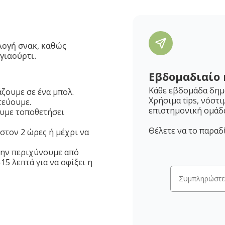
λογή σνακ, καθώς
 γιαούρτι.
Εβδομαδιαίο 
Κάθε εβδομάδα δημο
ζουμε σε ένα μπολ.
Χρήσιμα tips, νόστι
τεύουμε.
επιστημονική ομάδ
ουμε τοποθετήσει
Θέλετε να το παραδ
στον 2 ώρες ή μέχρι να
την περιχύνουμε από
15 λεπτά για να σφίξει η