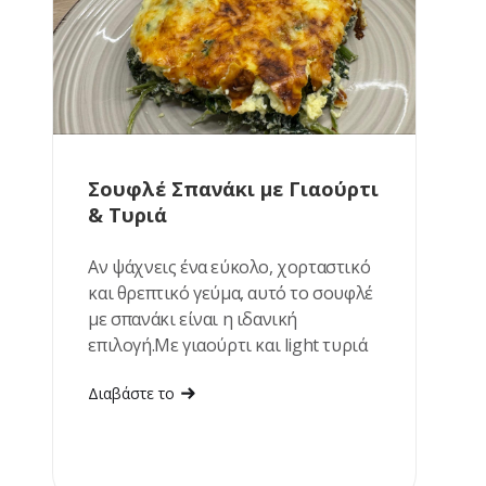
Σουφλέ Σπανάκι με Γιαούρτι
& Τυριά
Αν ψάχνεις ένα εύκολο, χορταστικό
και θρεπτικό γεύμα, αυτό το σουφλέ
με σπανάκι είναι η ιδανική
επιλογή.Με γιαούρτι και light τυριά
αποκτά υπέροχα κρεμώδη υφή, ενώ
Διαβάστε το
ετοιμάζεται με λίγα υλικά. Ταιριάζει
εξίσου καλά για μεσημεριανό ή ένα
ελαφρύ βραδινό.