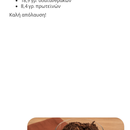
18,9 γρ. υδατανθράκων
8,4 γρ. πρωτεϊνών
Καλή απόλαυση!