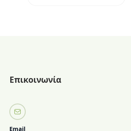
επιλογή για τις ζεστές ημέρες του
καλοκαιριού ή όταν θές ένα γλυκό
χωρίς ζάχαρη.
Επικοινωνία
Email