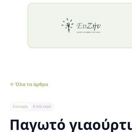
Όλα τα άρθρα
Συνταγές
8 min read
Παγωτό γιαούρτ