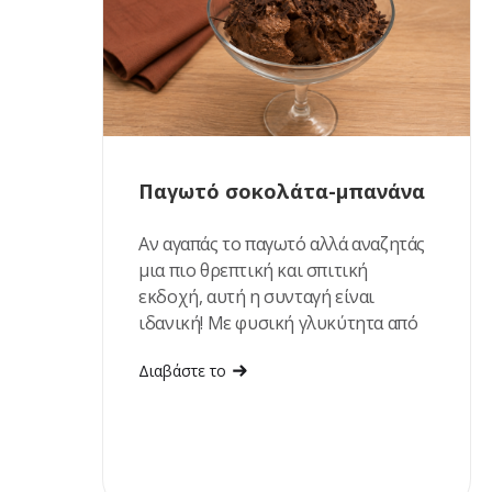
Παγωτό σοκολάτα-μπανάνα
Αν αγαπάς το παγωτό αλλά αναζητάς
μια πιο θρεπτική και σπιτική
εκδοχή, αυτή η συνταγή είναι
ιδανική! Με φυσική γλυκύτητα από
ώριμες μπανάνες και χουρμάδες,
Διαβάστε το
πλούσια γεύση σοκολάτας και
βελούδινη υφή, αποτελεί ένα
δροσιστικό επιδόρπιο που
ετοιμάζεται εύκολα, χωρίς
παγωτομηχανή. Είναι η τέλεια