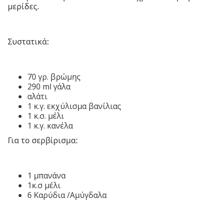
μερίδες.
Συστατικά:
70 γρ. βρώμης
290 ml γάλα
αλάτι
1 κ.γ. εκχύλισμα βανίλιας
1 κ.σ. μέλι
1 κ.γ. κανέλα
Για το σερβίρισμα:
1 μπανάνα
1κ.σ μέλι
6 Καρύδια /Αμύγδαλα