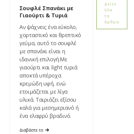
Δείτε
Σουφλέ Σπανάκι με
όλα
Γιαούρτι & Τυριά
τα
άρθρα
Αν ψάχνεις ένα εύκολο,
χορταστικό και θρεπτικό
γεύμα, αυτό το σουφλέ
με σπανάκι είναι η
ιδανική επιλογή.Με
γιαούρτι και light τυριά
αποκτά υπέροχα
κρεμώδη υφή, ενώ
ετοιμάζεται με λίγα
υλικά. Ταιριάζει εξίσου
καλά για μεσημεριανό ή
ένα ελαφρύ βραδινό.
Διαβάστε το