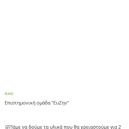
Από:
Επιστημονική ομάδα "ΕυΖην"
🛒Πάμε να δούμε τα υλικά που θα χρειαστούμε για 2