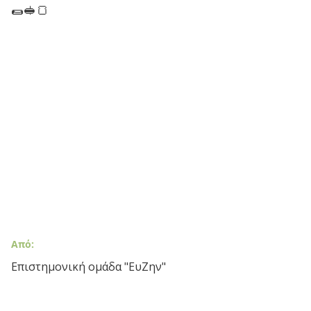
🌯🥪🍞
Από:
Επιστημονική ομάδα "ΕυΖην"