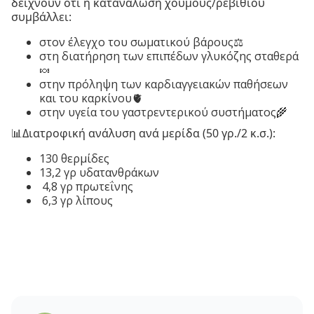
δείχνουν ότι η κατανάλωση χούμους/ρεβιθιού
συμβάλλει:
στον έλεγχο του σωματικού βάρους⚖️
στη διατήρηση των επιπέδων γλυκόζης σταθερά
🍬
στην πρόληψη των καρδιαγγειακών παθήσεων
και του καρκίνου🫀
στην υγεία του γαστρεντερικού συστήματος🌾
📊Διατροφική ανάλυση ανά μερίδα (50 γρ./2 κ.σ.):
130 θερμίδες⁠
13,2 γρ υδατανθράκων
4,8 γρ πρωτεΐνης⁠
6,3 γρ λίπους⁠