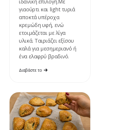
ιδανική επιλογή.Με
γιαούρτι και light τυριά
αποκτά υπέροχα
κρεμώδη υφή, ενώ
ετοιμάζεται με λίγα
υλικά. Ταιριάζει εξίσου
καλά για μεσημεριανό ή
ένα ελαφρύ βραδινό.
Διαβάστε το