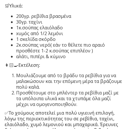
🛒Υλικά:
200γρ. ρεβίθια βρασμένα
30γρ. ταχίνι
1κ.σούπας ελαιόλαδο
xυμός από 1/2 λεμόνι
1 σκελίδα σκόρδο
2κ.σούπας νερό( εάν το θέλετε πιο αραιό
προσθέστε 1-2 κ.σούπας επιπλέον )
αλάτι, πιπέρι & κύμινο
👩🏻‍🍳Εκτέλεση:
Μουλιάζουμε από το βράδυ τα ρεβίθια για να
μαλακώσουν και την επόμενη μέρα τα βράζουμε
πολύ καλά.
Προσθέτουμε στο μπλέντερ τα ρεβίθια μαζί με
τα υπόλοιπα υλικά και τα χτυπάμε όλα μαζί
μέχρι να ομογενοποιηθούν.
✅Το χούμους αποτελεί μια πολύ υγιεινή επιλογή,
λόγω της περιεκτικότητας του σε ρεβίθια, ταχίνι,
ελαιόλαδο, χυμό λεμονιού και μπαχαρικά. Έρευνες