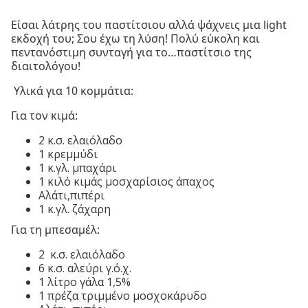
Είσαι λάτρης του παστίτσιου αλλά ψάχνεις μια light
εκδοχή του; Σου έχω τη λύση! Πολύ εύκολη και
πεντανόστιμη συνταγή για το…παστίτσιο της
διαιτολόγου!
Υλικά για 10 κομμάτια:
Για τον κιμά:
2 κ.σ. ελαιόλαδο
1 κρεμμύδι
1 κ.γλ. μπαχάρι
1 κιλό κιμάς μοσχαρίσιος άπαχος
Αλάτι,πιπέρι
1 κ.γλ. ζάχαρη
Για τη μπεσαμέλ:
2 κ.σ. ελαιόλαδο
6 κ.σ. αλεύρι γ.ό.χ.
1 λίτρο γάλα 1,5%
1 πρέζα τριμμένο μοσχοκάρυδο