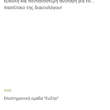
εύκολη και πεντανόστιμη συνταγή για το…
παστίτσιο της διαιτολόγου!
Από:
Επιστημονική ομάδα "ΕυΖην"