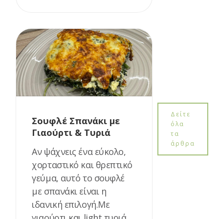
Δείτε
Σουφλέ Σπανάκι με
όλα
Γιαούρτι & Τυριά
τα
άρθρα
Αν ψάχνεις ένα εύκολο,
χορταστικό και θρεπτικό
γεύμα, αυτό το σουφλέ
με σπανάκι είναι η
ιδανική επιλογή.Με
γιαούρτι και light τυριά