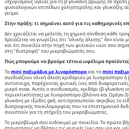
ισχυρισμούς υγείας για τη β-γλυκάνη βρώμης σε σχέση
φυσιολογικών επιπέδων χοληστερόλης και γλυκόζης α
γεύμα.
Στην πράξη: τι σημαίνει αυτό για τις καθημερινές ε
Δεν χρειάζεται να μελετάς τη χημική σύνθεση κάθε τρο
Χρειάζεται να γνωρίζεις ότι "ολικής άλεσης" δεν είναι 
και ότι ποικιλία στην πηγή των φυτικών ινών σου σημα
στη "διατροφή" του μικροβιώματός σου.
Πώς μπορούμε να βρούμε τέτοια ωφέλιμα προϊόντα
Τα
mini παξιμάδια με λιναρόσπορο
και τα
mini παξιμ
συνδυάζουν ολική άλεση κριθαριού με λιναρόσπορο ή
αντίστοιχα, παρέχοντας φυτικές ίνες από διαφορετικές
μικρό σνακ. Αυτός ο συνδυασμός, κριθάρι (β-γλυκάνη 
περιεκτικότητας) με λιναρόσπορο (βλέννα και Ωμέγα-3)
γλυκάνη με ιξώδες gel), αντιπροσωπεύει ακριβώς το εί
διατροφικής ποικιλομορφίας που τα επιστημονικά δε
συνιστούν για τη στήριξη του μικροβιώματος.
Το μικροβίωμά σου ευδοκιμεί με ποικιλία. Το πρώτο βή
σταματήσεις να βλέπεις τις φυτικές ίνες σαν μία και μό