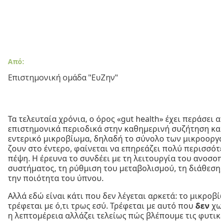
Από:
Επιστημονική ομάδα "ΕυΖην"
Τα τελευταία χρόνια, ο όρος «gut health» έχει περάσει 
επιστημονικά περιοδικά στην καθημερινή συζήτηση και
εντερικό μικροβίωμα, δηλαδή το σύνολο των μικροορ
ζουν στο έντερο, φαίνεται να επηρεάζει πολύ περισσό
πέψη. Η έρευνα το συνδέει με τη λειτουργία του ανοσο
συστήματος, τη ρύθμιση του μεταβολισμού, τη διάθεση,
την ποιότητα του ύπνου.
Αλλά εδώ είναι κάτι που δεν λέγεται αρκετά: το μικροβ
τρέφεται με ό,τι τρως εσύ. Τρέφεται με αυτό που
δεν
χω
η λεπτομέρεια αλλάζει τελείως πώς βλέπουμε τις φυτικέ