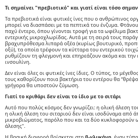
Τι σημαίνει "πρεβιοτικό" και γιατί είναι τόσο σημα
Τα πρεβιοτικά είναι φυτικές ίνες που ο ανθρώπινος ορ
μπορεί να διασπάσει με τα πεπτικά του ένζυμα. Φτάνου
παχύ έντερο, όπου γίνονται τροφή για τα ωφέλιμα βακ
εντερικής μικροχλωρίδας. Αυτά με τη σειρά τους παρά
βραχυπρόθεσμα λιπαρά οξέα (κυρίως βουτυρικό, προπι
οξύ), τα οποία τρέφουν τα κύτταρα του εντερικού τοιχ
ρυθμίζουν τη φλεγμονή και επηρεάζουν ακόμα και την
ινσουλίνη.
Δεν είναι όλες οι φυτικές ίνες ίδιες. Ο τύπος, το μέγεθο
τους καθορίζουν ποια βακτήρια του εντέρου θα “θρέψο
γρήγορα θα υποστούν ζύμωση.
Γιατί το κριθάρι δεν είναι το ίδιο με το σιτάρι
Αυτό που πολύς κόσμος δεν γνωρίζει: η ολική άλεση το
η ολική άλεση του σιταριού δεν είναι ισοδύναμα από 
μικροβιώματος, παρόλο που και τα δύο κυκλοφορούν ω
άλεσης".
Η βασική διαφορά βρίσκεται στη
β-γλυκάνη
, έναν τύπ