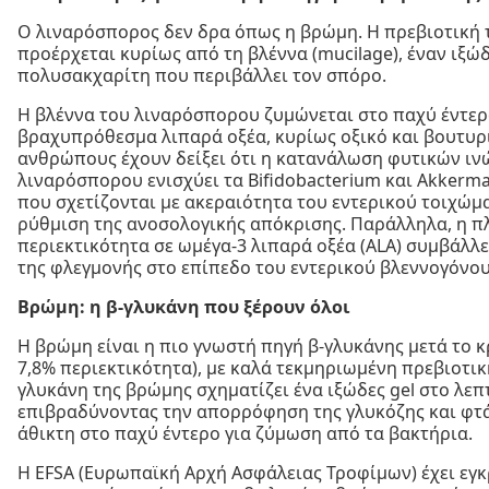
Ο λιναρόσπορος δεν δρα όπως η βρώμη. Η πρεβιοτική
προέρχεται κυρίως από τη βλέννα (mucilage), έναν ιξώ
πολυσακχαρίτη που περιβάλλει τον σπόρο.
Η βλέννα του λιναρόσπορου ζυμώνεται στο παχύ έντε
βραχυπρόθεσμα λιπαρά οξέα, κυρίως οξικό και βουτυρι
ανθρώπους έχουν δείξει ότι η κατανάλωση φυτικών ιν
λιναρόσπορου ενισχύει τα Bifidobacterium και Akkerma
που σχετίζονται με ακεραιότητα του εντερικού τοιχώμ
ρύθμιση της ανοσολογικής απόκρισης. Παράλληλα, η π
περιεκτικότητα σε ωμέγα-3 λιπαρά οξέα (ALA) συμβάλλε
της φλεγμονής στο επίπεδο του εντερικού βλεννογόνου
Βρώμη: η β-γλυκάνη που ξέρουν όλοι
Η βρώμη είναι η πιο γνωστή πηγή β-γλυκάνης μετά το κρ
7,8% περιεκτικότητα), με καλά τεκμηριωμένη πρεβιοτικ
γλυκάνη της βρώμης σχηματίζει ένα ιξώδες gel στο λεπ
επιβραδύνοντας την απορρόφηση της γλυκόζης και φτά
άθικτη στο παχύ έντερο για ζύμωση από τα βακτήρια.
Η EFSA (Ευρωπαϊκή Αρχή Ασφάλειας Τροφίμων) έχει εγκ