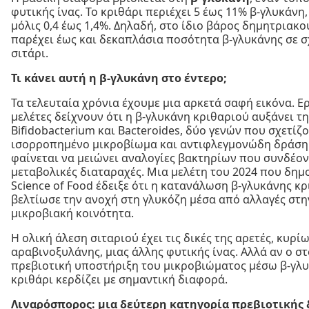
φυτικής ίνας. Το κριθάρι περιέχει 5 έως 11% β-γλυκάνη,
μόλις 0,4 έως 1,4%. Δηλαδή, στο ίδιο βάρος δημητριακο
παρέχει έως και δεκαπλάσια ποσότητα β-γλυκάνης σε σ
σιτάρι.
Τι κάνει αυτή η β-γλυκάνη στο έντερο;
Τα τελευταία χρόνια έχουμε μια αρκετά σαφή εικόνα. Ε
μελέτες δείχνουν ότι η β-γλυκάνη κριθαριού αυξάνει τ
Bifidobacterium και Bacteroides, δύο γενών που σχετίζο
ισορροπημένο μικροβίωμα και αντιφλεγμονώδη δράση
φαίνεται να μειώνει αναλογίες βακτηρίων που συνδέον
μεταβολικές διαταραχές. Μια μελέτη του 2024 που δημ
Science of Food έδειξε ότι η κατανάλωση β-γλυκάνης κ
βελτίωσε την ανοχή στη γλυκόζη μέσα από αλλαγές στη
μικροβιακή κοινότητα.
Η ολική άλεση σιταριού έχει τις δικές της αρετές, κυρί
αραβινοξυλάνης, μιας άλλης φυτικής ίνας. Αλλά αν ο στ
πρεβιοτική υποστήριξη του μικροβιώματος μέσω β-γλυ
κριθάρι κερδίζει με σημαντική διαφορά.
Λιναρόσπορος: μια δεύτερη κατηγορία πρεβιοτικής