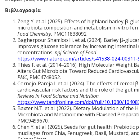
Βιβλιογραφία
Zeng Y. et al. (2025). Effects of highland barley β-gl
microbiota composition and metabolism in vitro fer
Food Chemistry
, PMC11838092.
Bagherpour Shamloo H. et al. (2024). Barley β-gluc
improves glucose tolerance by increasing intestinal 
concentrations.
npj Science of Food
.
https://www.nature.com/articles/s41538-024-00311-
Thies F. et al. (2014–2016). High Molecular Weight B
Alters Gut Microbiota Toward Reduced Cardiovascula
PMC
, PMC4748052.
Cornejo-Pareja I. et al. (2024). The effects of cereal
cardiovascular risk factors and the role of the gut 
Reviews in Food Science and Nutrition
.
https://www.tandfonline.com/doi/full/10.1080/1040
Baxter N.T. et al. (2022). Dietary Modulation of the
Microbiota and Metabolome with Flaxseed Preparat
PMC9499670.
Chen Y. et al. (2025). Seeds for gut health: Prebiotic 
mucilages from Chia, Fenugreek, Basil, Mustard, and