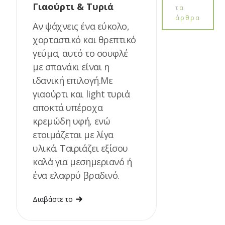
Γιαούρτι & Τυριά
τα
άρθρα
Αν ψάχνεις ένα εύκολο,
χορταστικό και θρεπτικό
γεύμα, αυτό το σουφλέ
με σπανάκι είναι η
ιδανική επιλογή.Με
γιαούρτι και light τυριά
αποκτά υπέροχα
κρεμώδη υφή, ενώ
ετοιμάζεται με λίγα
υλικά. Ταιριάζει εξίσου
καλά για μεσημεριανό ή
ένα ελαφρύ βραδινό.
Διαβάστε το