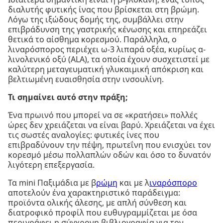
διαλυτής φυτικής ίνας που βρίσκεται στη βρώμη.
Λόγω της ιξώδους δομής της, συμβάλλει στην
επιβράδυνση της γαστρικής κένωσης και επηρεάζει
θετικά το αίσθημα κορεσμού. Παράλληλα, ο
λιναρόσπορος περιέχει ω-3 λιπαρά οξέα, κυρίως α-
λινολενικό οξύ (ALA), τα οποία έχουν συσχετιστεί με
καλύτερη μεταγευματική γλυκαιμική απόκριση και
βελτιωμένη ευαισθησία στην ινσουλίνη.
Τι σημαίνει αυτό στην πράξη;
Ένα πρωινό που μπορεί να σε «κρατήσει» πολλές
ώρες δεν χρειάζεται να είναι βαρύ. Χρειάζεται να έχει
τις σωστές αναλογίες: φυτικές ίνες που
επιβραδύνουν την πέψη, πρωτεΐνη που ενισχύει τον
κορεσμό μέσω πολλαπλών οδών και όσο το δυνατόν
λιγότερη επεξεργασία.
Τα mini Παξιμάδια με β
ρώμη
και με λ
ιναρόσπορο
αποτελούν ένα χαρακτηριστικό παράδειγμα:
προϊόντα ολικής άλεσης, με απλή σύνθεση και
διατροφικό προφίλ που ευθυγραμμίζεται με όσα
περιγράφει η σύγχρονη βιβλιογραφία για τον