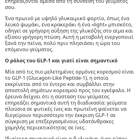
επηρεάζονται άμεσα από τη σύνθεση του γεύματός
σου.
Ένα πρωινό με υψηλό γλυκαιμικό φορτίο, όπως ένα
λευκό ψωμάκι, ένα κρακεράκι ή ένα «light» μπισκότο,
οδηγεί σε γρήγορη αύξηση της γλυκόζης στο αίμα και
εξίσου γρήγορη πτώση. Αυτή η μεταβολή ενεργοποιεί
ξανά την πείνα, πολύ πριν πλησιάσει η ώρα του
επόμενου γεύματος.
Ο ρόλος του GLP-1 και γιατί είναι σημαντικό
Μία από τις πιο μελετημένες ορμόνες κορεσμού είναι
το GLP-1 (Glucagon-Like Peptide-1), η οποία
εκκρίνεται από το έντερο και συμβάλλει στην
αποστολή σημάτων κορεσμού προς τον εγκέφαλο. Η
έρευνα δείχνει ότι η σύσταση του γεύματος
επηρεάζει σημαντικά αυτή τη διαδικασία: γεύματα
πλούσια σε φυτικές ίνες και πρωτεΐνη φαίνεται να
διεγείρουν περισσότερο την έκκριση GLP-1 σε
σύγκριση με επεξεργασμένους υδατάνθρακες
χαμηλής περιεκτικότητας σε ίνες.
Ιδιαίτερα σημαντική είναι η β-γλυκάνη, ένας τύπος