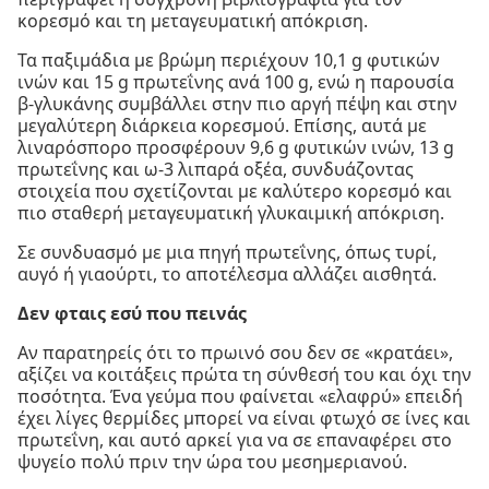
κορεσμό και τη μεταγευματική απόκριση.
Τα παξιμάδια με βρώμη περιέχουν 10,1 g φυτικών
ινών και 15 g πρωτεΐνης ανά 100 g, ενώ η παρουσία
β-γλυκάνης συμβάλλει στην πιο αργή πέψη και στην
μεγαλύτερη διάρκεια κορεσμού. Επίσης, αυτά με
λιναρόσπορο προσφέρουν 9,6 g φυτικών ινών, 13 g
πρωτεΐνης και ω-3 λιπαρά οξέα, συνδυάζοντας
στοιχεία που σχετίζονται με καλύτερο κορεσμό και
πιο σταθερή μεταγευματική γλυκαιμική απόκριση.
Σε συνδυασμό με μια πηγή πρωτεΐνης, όπως τυρί,
αυγό ή γιαούρτι, το αποτέλεσμα αλλάζει αισθητά.
Δεν φταις εσύ που πεινάς
Αν παρατηρείς ότι το πρωινό σου δεν σε «κρατάει»,
αξίζει να κοιτάξεις πρώτα τη σύνθεσή του και όχι την
ποσότητα. Ένα γεύμα που φαίνεται «ελαφρύ» επειδή
έχει λίγες θερμίδες μπορεί να είναι φτωχό σε ίνες και
πρωτεΐνη, και αυτό αρκεί για να σε επαναφέρει στο
ψυγείο πολύ πριν την ώρα του μεσημεριανού.