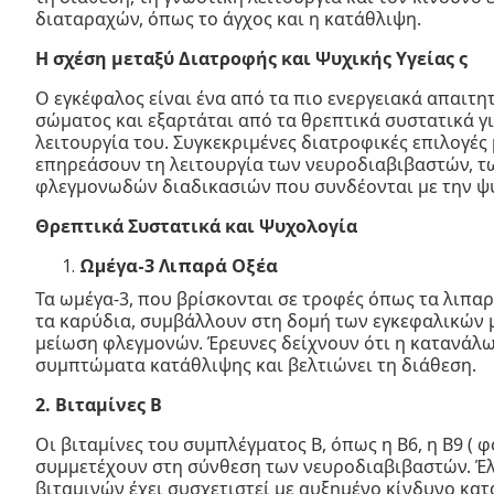
διαταραχών, όπως το άγχος και η κατάθλιψη.
Η σχέση μεταξύ Διατροφής και Ψυχικής Υγείας ς
Ο εγκέφαλος είναι ένα από τα πιο ενεργειακά απαιτη
σώματος και εξαρτάται από τα θρεπτικά συστατικά γι
λειτουργία του. Συγκεκριμένες διατροφικές επιλογές
επηρεάσουν τη λειτουργία των νευροδιαβιβαστών, τ
φλεγμονωδών διαδικασιών που συνδέονται με την ψυ
Θρεπτικά Συστατικά και Ψυχολογία
Ωμέγα-3 Λιπαρά Οξέα
Τα ωμέγα-3, που βρίσκονται σε τροφές όπως τα λιπαρ
τα καρύδια, συμβάλλουν στη δομή των εγκεφαλικών 
μείωση φλεγμονών. Έρευνες δείχνουν ότι η κατανάλ
συμπτώματα κατάθλιψης και βελτιώνει τη διάθεση.
2. Βιταμίνες Β
Οι βιταμίνες του συμπλέγματος Β, όπως η Β6, η Β9 ( φο
συμμετέχουν στη σύνθεση των νευροδιαβιβαστών. Έ
βιταμινών έχει συσχετιστεί με αυξημένο κίνδυνο κα