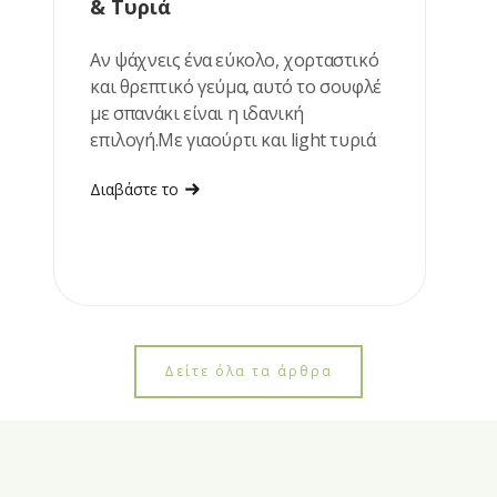
& Τυριά
Αν ψάχνεις ένα εύκολο, χορταστικό
και θρεπτικό γεύμα, αυτό το σουφλέ
με σπανάκι είναι η ιδανική
επιλογή.Με γιαούρτι και light τυριά
αποκτά υπέροχα κρεμώδη υφή, ενώ
Διαβάστε το
ετοιμάζεται με λίγα υλικά. Ταιριάζει
εξίσου καλά για μεσημεριανό ή ένα
ελαφρύ βραδινό.
Δείτε όλα τα άρθρα