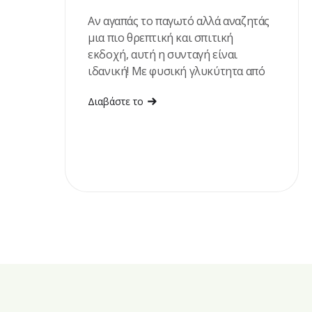
Αν αγαπάς το παγωτό αλλά αναζητάς
μια πιο θρεπτική και σπιτική
εκδοχή, αυτή η συνταγή είναι
ιδανική! Με φυσική γλυκύτητα από
ώριμες μπανάνες και χουρμάδες,
Διαβάστε το
πλούσια γεύση σοκολάτας και
βελούδινη υφή, αποτελεί ένα
δροσιστικό επιδόρπιο που
ετοιμάζεται εύκολα, χωρίς
παγωτομηχανή. Είναι η τέλεια
επιλογή για τις ζεστές ημέρες του
καλοκαιριού ή όταν θές ένα γλυκό
χωρίς ζάχαρη.