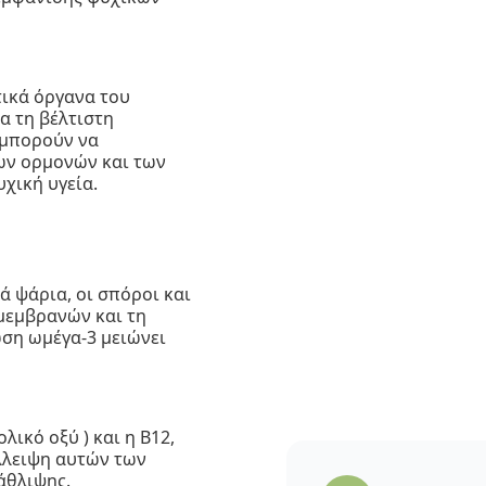
τικά όργανα του
α τη βέλτιστη
 μπορούν να
ων ορμονών και των
χική υγεία.
ά ψάρια, οι σπόροι και
μεμβρανών και τη
ωση ωμέγα-3 μειώνει
λικό οξύ ) και η Β12,
λλειψη αυτών των
τάθλιψης.