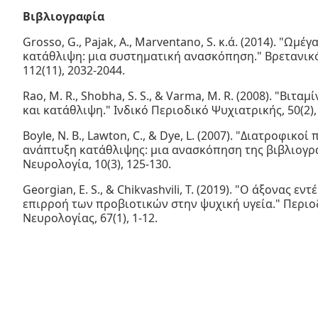
Βιβλιογραφία
Grosso, G., Pajak, A., Marventano, S. κ.ά. (2014). "Ωμέ
κατάθλιψη: μια συστηματική ανασκόπηση." Βρετανικ
112(11), 2032-2044.
Rao, M. R., Shobha, S. S., & Varma, M. R. (2008). "Βιτ
και κατάθλιψη." Ινδικό Περιοδικό Ψυχιατρικής, 50(2),
Boyle, N. B., Lawton, C., & Dye, L. (2007). "Διατροφικο
ανάπτυξη κατάθλιψης: μια ανασκόπηση της βιβλιογρ
Νευρολογία, 10(3), 125-130.
Georgian, E. S., & Chikvashvili, T. (2019). "Ο άξονας ε
επιρροή των προβιοτικών στην ψυχική υγεία." Περι
Νευρολογίας, 67(1), 1-12.