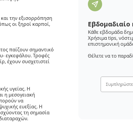
ς και την εξισορρόπηση
Εβδομαδιαίο 
όπως οι ξηροί καρποί,
Κάθε εβδομάδα δημο
Χρήσιμα tips, νόστι
επιστημονική ομάδ
ατος παίζουν σημαντικό
υ- εγκεφάλου. Τροφές
Θέλετε να το παραδ
ίρ, έχουν συσχετιστεί
κής υγείας. Η
ι η μεσογειακή
πορούν να
ψυχικής ευεξίας. Η
νισχύοντας τη σημασία
διαταραχών.