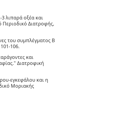
γα-3 λιπαρά οξέα και
ό Περιοδικό Διατροφής,
αμίνες του συμπλέγματος Β
 101-106.
ί παράγοντες και
αφίας." Διατροφική
ντέρου-εγκεφάλου και η
οδικό Μοριακής